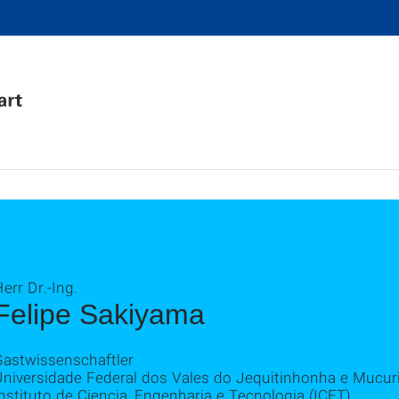
err Dr.-Ing.
Felipe Sakiyama
Gastwissenschaftler
Universidade Federal dos Vales do Jequitinhonha e Mucu
nstituto de Ciencia, Engenharia e Tecnologia (ICET)