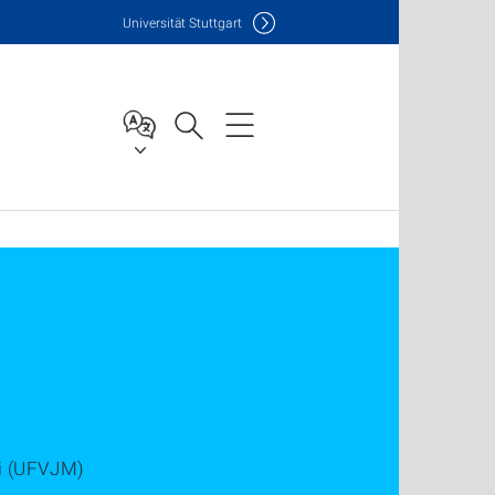
Uni
versität Stuttgart
ri (UFVJM)